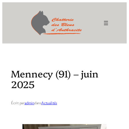
Aller
au
contenu
Mennecy (91) – juin
2025
Écrit par
admin
dans
Actualités